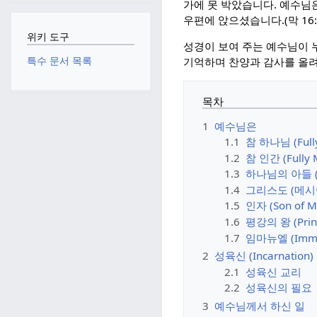
가에 못 박았습니다. 예수님
우편에 앉으셨습니다.(막 16:
위키 도구
성경이 보여 주는 예수님이 
특수 문서 목록
기억하며 찬양과 감사를 올
목차
1
예수님은
1.1
참 하나님 (Full
1.2
참 인간 (Fully 
1.3
하나님의 아들 (S
1.4
그리스도 (메시
1.5
인자 (Son of M
1.6
평강의 왕 (Princ
1.7
임마뉴엘 (Imma
2
성육신 (Incarnation)
2.1
성육신 교리
2.2
성육신의 필요
3
예수님께서 하신 일