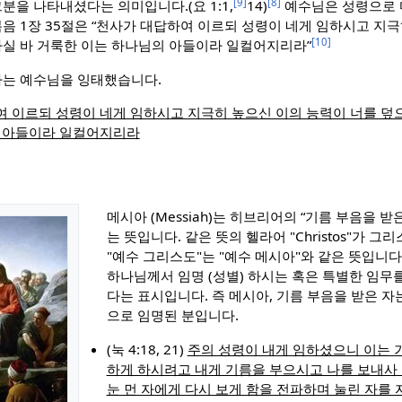
[9]
[8]
분을 나타내셨다는 의미입니다.(요 1:1,
14)
예수님은 성령으로 
음 1장 35절은 “천사가 대답하여 이르되 성령이 네게 임하시고 지
[10]
실 바 거룩한 이는 하나님의 아들이라 일컬어지리라”
아는 예수님을 잉태했습니다.
 이르되 성령이 네게 임하시고 지극히 높으신 이의 능력이 너를 덮
의 아들이라 일컬어지리라
)
메시아 (Messiah)는 히브리어의 “기름 부음을 받
는 뜻입니다. 같은 뜻의 헬라어 "Christos"가 
"예수 그리스도"는 "예수 메시아"와 같은 뜻입니다
하나님께서 임명 (성별) 하시는 혹은 특별한 임무
다는 표시입니다. 즉 메시아, 기름 부음을 받은 
으로 임명된 분입니다.
(눅 4:18, 21)
주의 성령이 내게 임하셨으니 이는 
하게 하시려고 내게 기름을 부으시고 나를 보내사 
눈 먼 자에게 다시 보게 함을 전파하며 눌린 자를 자유