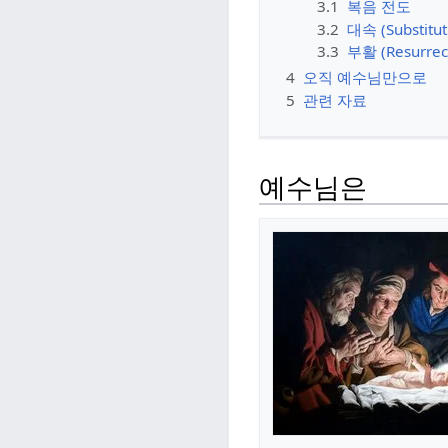
3.1
복음 전도
3.2
대속 (Substitut
3.3
부활 (Resurrec
4
오직 예수님만으로
5
관련 자료
예수님은