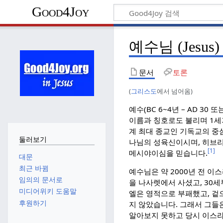
Good4Joy
예수님 (Jesus)
문서
토론
(
그리스도
에서 넘어옴)
예수(BC 6~4년 – AD 30
이름과 칭호로도 불리며 1세
계 최대 종교인 기독교의 중
둘러보기
나님의 성육신이시며, 히브
[1]
메시야이심을 믿습니다.
대문
최근 바뀜
예수님은 약 2000년 전 이
임의의 문서로
을 나사렛에서 사셨고, 30
미디어위키 도움말
엘은 영적으로 부패했고, 겉
후원하기
지 않았습니다. 그래서 그들은 
알아보지 못하고 당시 이스