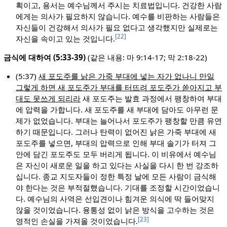
획이고, 용서는 예수님께서 주시는 치료법입니다. 건강한 사람
에게는 의사가 필요하지 않습니다. 예수를 비판하는 사람들은
자신들이 건강해서 의사가 필요 없다고 생각했지만 실제로는
[22]
자신을 속이고 있는 것입니다.
금식에 대하여 (5:33-39)
(같은 내용: 마 9:14-17; 막 2:18-22)
(5:37)
새 포도주를 낡은 가죽 부대에 넣는 자가 없나니 만일
그렇게 하면 새 포도주가 부대를 터뜨려 포도주가 쏟아지고 부
대도 못쓰게 되리라
새 포도주는 발효 과정에서 팽창하여 부대
에 압력을 가합니다. 새 포도주를 새 부대에 담아도 아무런 문
제가 없었습니다. 부대는 늘어나서 포도주가 팽창할 만큼 유연
하기 때문입니다. 그러나 탄력이 없어진 낡은 가죽 부대에 새
포도주를 넣으면, 부대의 압력으로 인해 부대 솔기가 터져 그
안에 담긴 포도주도 모두 버리게 됩니다. 이 비유에서 예수님
은 자신이 새로운 일을 하고 있다는 사실을 다시 한 번 강조하
십니다. 종교 지도자들이 정한 특정 날에 모든 사람이 금식해
야 한다는 것은 부적절했습니다. 기대를 조정할 시간이었습니
다. 예수님의 사역은 선입견이나 힘겨운 의식에 딱 들어맞지
않을 것이었습니다. 융통성 없이 낡은 방식을 고수하는 것은
[23]
영적인 손실을 가져올 것이었습니다.