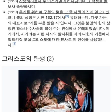
(1:68)
찬송하리로다 주 이스라엘의 하나님이여 그 백성을 돌
보사 속량하시며
(1:69)
우리를 위하여 구원의 뿔을 그 종 다윗의 집에 일으키셨
[9]
으니
뿔의 상징은 시편 132:17에서
유래하는데, 다윗 가문
의 대표자로 “기름 부음 받은 자”입니다. 그것은 분명히 힘의 상
징인 황소나 수사슴의 뿔이 주는 인상에서 유래되었습니다. 여
기에서, 사가랴는 시편 저자의 발자취를 따라 다윗의 가문에서
일으켜질 오실 그리스도에 대한 묘사로 이 단어를 사용합니
[8]
다.
그리스도의 탄생 (2)