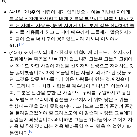
6)
(4:18…21)
주의 성령이 내게 임하셨으니 이는 가난한 자에게
복음을 전하게 하시려고 내게 기름을 부으시고 나를 보내사 포
로 된 자에게 자유를, 눈 먼 자에게 다시 보게 함을 전파하며 눌
린 자를 자유롭게 하고 … 이에 예수께서 그들에게 말씀하시되
이 글이 오늘 너희 귀에 응하였느니라 하시니
이사야서
[18]
61:1
(4:24)
또 이르시되 내가 진실로 너희에게 이르노니 선지자가
고향에서는 환영을 받는 자가 없느니라
그들은 그들의 고향에
서 목수로 자란 사람이 자신을 선지자와 선생으로 자처하는 것
을 싫어했습니다. 마치 오늘날 어떤 사람이 의사가 된 것을 보
면 그것을 잘못 받아들이기 쉬운 사람들이 있는 것과 같습니
다. 그러나 이 나사렛 사람들은 예수님이 하나님의 아들이시
며, 그분은 인간을 향한 큰 사랑으로 우리를 구원하시고 당신
의 모범으로 우리에게 겸손을 가르치시기 위해 낮은 지위를 취
하셨다는 것을 알지 못했습니다. 그러므로 그들의 존경과 존경
을 불러일으켰어야 할 그리스도의 이 겸손과 사랑은 그들에게
걸림돌이 되었습니다. 왜냐하면 그들은 하나님께서 기꺼이 자
신을 낮추실 것이라는 것을 받아들일 수도, 믿을 수 없었기 때
[6]
문입니다.