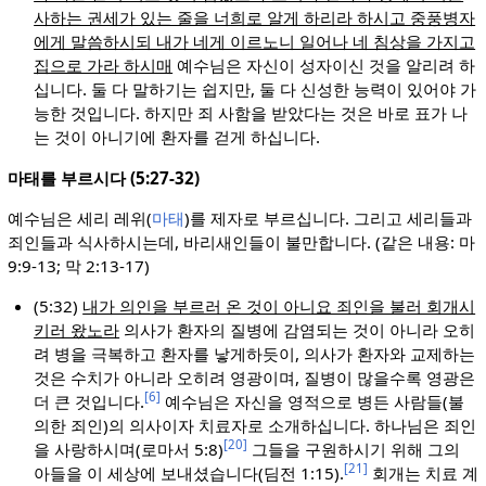
사하는 권세가 있는 줄을 너희로 알게 하리라 하시고 중풍병자
에게 말씀하시되 내가 네게 이르노니 일어나 네 침상을 가지고
집으로 가라 하시매
예수님은 자신이 성자이신 것을 알리려 하
십니다. 둘 다 말하기는 쉽지만, 둘 다 신성한 능력이 있어야 가
능한 것입니다. 하지만 죄 사함을 받았다는 것은 바로 표가 나
는 것이 아니기에 환자를 걷게 하십니다.
마태를 부르시다 (5:27-32)
예수님은 세리 레위(
마태
)를 제자로 부르십니다. 그리고 세리들과
죄인들과 식사하시는데, 바리새인들이 불만합니다. (같은 내용: 마
9:9-13; 막 2:13-17)
(5:32)
내가 의인을 부르러 온 것이 아니요 죄인을 불러 회개시
키러 왔노라
의사가 환자의 질병에 감염되는 것이 아니라 오히
려 병을 극복하고 환자를 낳게하듯이, 의사가 환자와 교제하는
것은 수치가 아니라 오히려 영광이며, 질병이 많을수록 영광은
[6]
더 큰 것입니다.
예수님은 자신을 영적으로 병든 사람들(불
의한 죄인)의 의사이자 치료자로 소개하십니다. 하나님은 죄인
[20]
을 사랑하시며(로마서 5:8)
그들을 구원하시기 위해 그의
[21]
아들을 이 세상에 보내셨습니다(딤전 1:15).
회개는 치료 계