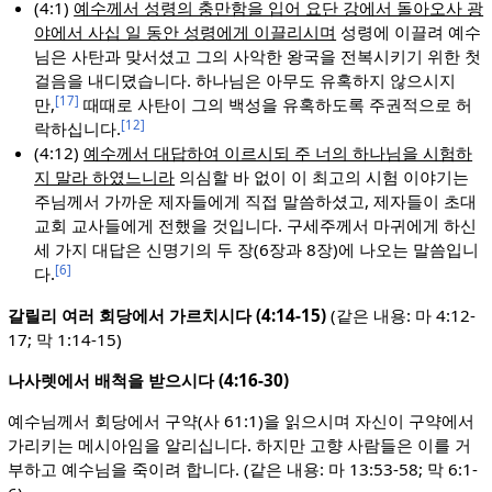
(4:1)
예수께서 성령의 충만함을 입어 요단 강에서 돌아오사 광
야에서 사십 일 동안 성령에게 이끌리시며
성령에 이끌려 예수
님은 사탄과 맞서셨고 그의 사악한 왕국을 전복시키기 위한 첫
걸음을 내디뎠습니다. 하나님은 아무도 유혹하지 않으시지
[17]
만,
때때로 사탄이 그의 백성을 유혹하도록 주권적으로 허
[12]
락하십니다.
(4:12)
예수께서 대답하여 이르시되 주 너의 하나님을 시험하
지 말라 하였느니라
의심할 바 없이 이 최고의 시험 이야기는
주님께서 가까운 제자들에게 직접 말씀하셨고, 제자들이 초대
교회 교사들에게 전했을 것입니다. 구세주께서 마귀에게 하신
세 가지 대답은 신명기의 두 장(6장과 8장)에 나오는 말씀입니
[6]
다.
갈릴리 여러 회당에서 가르치시다 (4:14-15)
(같은 내용: 마 4:12-
17; 막 1:14-15)
나사렛에서 배척을 받으시다 (4:16-30)
예수님께서 회당에서 구약(사 61:1)을 읽으시며 자신이 구약에서
가리키는 메시아임을 알리십니다. 하지만 고향 사람들은 이를 거
부하고 예수님을 죽이려 합니다. (같은 내용: 마 13:53-58; 막 6:1-