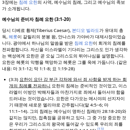
3장에는
침례 요한
의 사역, 예수님의 침례, 그리고 예수님의 족보
가 소개됩니다.
예수님의 준비자 침례 요한 (3:1-20)
당시 디베료 황제(Tiberius Caesar),
본디오 빌라도
가 유대의 총
독,
헤롯
이 갈릴리의 분봉 왕, 안나스와 가야바가 대제사장이었습
니다. 광야에서 하나님의 말씀을 받은
침례 요한
이 회개의 침례를
전파합합니다. 자신을 이스라엘이 기다리는 그리스도 인가 생각하
는 백성에게 요한은 곧 오실 그리스도의 뛰어나심을 설명합니다.
요한은 헤롯의 악행을 책망하고 헤롯은 그를 옥에 가둡니다. (같은
내용: 마 3:1-12; 막 1:1-8; 요 1:19-28)
(3:3)
요한이 요단 강 부근 각처에 와서 죄 사함을 받게 하는 회
개의 침례를 전파하니
요한의 침례는 준비적인 것이었고, 이스
라엘이 이방인 박해자들과 마찬가지로 죄에서 돌아서야 함을
드러내는 것이었습니다. 요한은 다가오는 메시야의 선지자이
기 때문에 새로운 엘리야로 간주됩니다(말 4:5~6; 마
11:1~14). 그의 침례는 예수님이 명하신 침례(마 28:18-20)와
같지는 않지만, 접촉점을 공유하고 있다. 그 중 가장 중요한 것
은 우리가 그리스도의 왕국에 들어갈 수 있도록 우리의 죄를
[13]