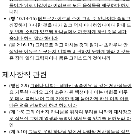
들어가 뒤로 나감이라 이러므로 모든 음식물을 깨끗하다 하시
니라
(행 10:14-15)
베드로가 이르되 주여 그럴 수 없나이다 속되고
깨끗하지 아니한 것을 내가 결코 먹지 아니하였나이다 한대 또
두 번째 소리가 있으되 하나님께서 깨끗하게 하신 것을 네가
속되다 하지 말라 하더라
(골 2:16-17)
그러므로 먹고 마시는 것과 절기나 초하루나 안
식일을 이유로 누구든지 너희를 비판하지 못하게 하라 이것들
은 장래 일의 그림자이나 몸은 그리스도의 것이니라
제사장직 관련
(벧전 2:9)
그러나 너희는 택하신 족속이요 왕 같은 제사장들이
요 거룩한 나라요 그의 소유가 된 백성이니 이는 너희를 어두
운 데서 불러 내어 그의 기이한 빛에 들어가게 하신 이의 아름
다운 덕을 선포하게 하려 하심이라
(계 1:6)
그의 아버지 하나님을 위하여 우리를 나라와 제사장으
로 삼으신 그에게 영광과 능력이 세세토록 있기를 원하노라 아
멘
(계 5:10)
그들로 우리 하나님 앞에서 나라와 제사장들을 삼으