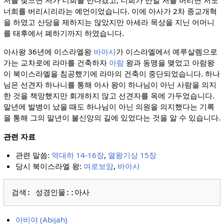
저를 찾으면 저가 너희를 만나겠고, 너희가 만일 저를 버리면 저도
너희를 버리시리라는 예언이었습니다. 이에 아사가 2차 종교개혁
을 하였고 산당을 제하지는 않았지만 아세라 목상을 지닌 어머니
를 태후에서 폐하기까지 하였습니다.
아사왕 36년에 이스라엘왕
바아사
가 이스라엘에서 예루살렘으로
가는 교차로에 라마를 건축하자
아람
왕과 동맹을 맺었고 아람왕
이 북이스라엘을 침공했기에 라마의 건축이 중단되었습니다. 하나
님은 선견자 하나니를 통해 아사 왕이 하나님이 아닌 사람을 의지
한 것을 책망했지만 회개하지 않고 선견자를 옥에 가두었습니다.
말년에 발병이 났을 때도 하나님이 아닌 의원을 의지했다는 기록
을 통해 그의 말년이 불신앙의 길에 있었다는 것을 알 수 있습니다.
관련 자료
관련 말씀:
역대하 14-16장
,
열왕기상 15장
당시 북이스라엘 왕:
여로보암
,
바아사
아비야 (Abijah)