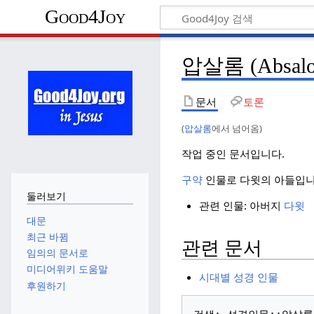
Good4Joy
압살롬 (Absal
문서
토론
(
압살롬
에서 넘어옴)
작업 중인 문서입니다.
구약
인물로 다윗의 아들입니
둘러보기
관련 인물: 아버지
다윗
대문
최근 바뀜
관련 문서
임의의 문서로
미디어위키 도움말
시대별 성경 인물
후원하기