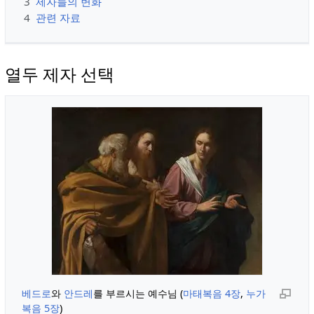
3
제자들의 변화
4
관련 자료
열두 제자 선택
베드로
와
안드레
를 부르시는 예수님 (
마태복음 4장
,
누가
복음 5장
)