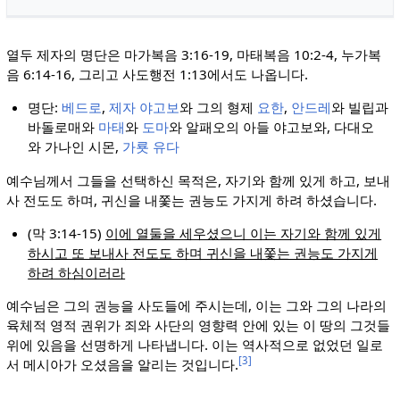
열두 제자의 명단은 마가복음 3:16-19, 마태복음 10:2-4, 누가복
음 6:14-16, 그리고 사도행전 1:13에서도 나옵니다.
명단:
베드로
,
제자 야고보
와 그의 형제
요한
,
안드레
와 빌립과
바돌로매와
마태
와
도마
와 알패오의 아들 야고보와, 다대오
와 가나인 시몬,
가룟 유다
예수님께서 그들을 선택하신 목적은, 자기와 함께 있게 하고, 보내
사 전도도 하며, 귀신을 내쫓는 권능도 가지게 하려 하셨습니다.
(막 3:14-15)
이에 열둘을 세우셨으니 이는 자기와 함께 있게
하시고 또 보내사 전도도 하며 귀신을 내쫓는 권능도 가지게
하려 하심이러라
예수님은 그의 권능을 사도들에 주시는데, 이는 그와 그의 나라의
육체적 영적 권위가 죄와 사단의 영향력 안에 있는 이 땅의 그것들
위에 있음을 선명하게 나타냅니다. 이는 역사적으로 없었던 일로
[3]
서 메시아가 오셨음을 알리는 것입니다.