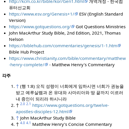
http://kcm.co.kr/bible/kor/Gen1.html
개역개정 - 한국컴
퓨터선교회
https://www.esv.org/Genesis+1/
ESV (English Standard
Version)
https://www.gotquestions.org/
Got Questions Ministries
John MacArthur Study Bible, 2nd Edition, 2021, Thomas
Nelson
https://biblehub.com/commentaries/genesis/1-1.htm
Bible Hub Project
https://www.christianity.com/bible/commentary/matthew
-henry-complete/
- Matthew Henry's Commentary
각주
↑
(행 1:8) 오직 성령이 너희에게 임하시면 너희가 권능을
받고 예루살렘과 온 유대와 사마리아와 땅 끝까지 이르러
내 증인이 되리라 하시니라
2.0
2.1
↑
https://www.gotquestions.org/twelve-
apostles-disciples-12.html
↑
John MacArthur Study Bible
4.0
4.1
↑
Matthew Henry’s Concise Commentary