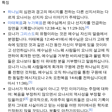
특징
하나님
의 심판과 경고의 메시지를 전하는 다른 선지서와는 다
르게 요나서는 선지자 요나 이야기가 주제입니다.
마태복음
과
누가복음
은 예수님께서 요나 선지자를 언급하는
[4]
장면을 기록합니다(마 12:38-42; 눅 11:29-32).
요나가
그리스도
의 유형이라는 것은 예수님 자신의 말씀에서
분명합니다. 마태복음 12:40-41에서 예수님은 요나가 고래 뱃
속에 있었던 것과 같은 시간 동안 자신이 무덤에 있을 것이라
고 선언하십니다. 예수님은 니느웨 사람들이 요나의 설교에 직
면하여 회개한 반면, 예수님을 거부한 바리새인들과 율법 학자
들은 요나보다 훨씬 더 위대한 분을 거부했다고 말씀하십니다.
요나가 니느웨 사람들에게 회개와 구원에 관한 하나님의 진리
를 전했던 것처럼, 예수님도 오직 하나님만을 통한 구원에 대
한 동일한 메시지(요나 2:9; 요한복음 14:6)를 전하십니다(로
[5]
마서 11:36).
요나서가 역사적 사실이 아니고 꾸민 이야기라는 주장에 대하
여: 복음을 부정하지 않으면서 요나서의 역사성을 부정할 수
[4]
있을까요?
궁극적으로, 자유주의 엘리트들은 요나의 기록이
문자 그대로 사실이라고 믿는 사람을 어떤 의미에서든 학자로
[6]
인정하지 않을 것입니다. 부활도 마찬가지입니다.