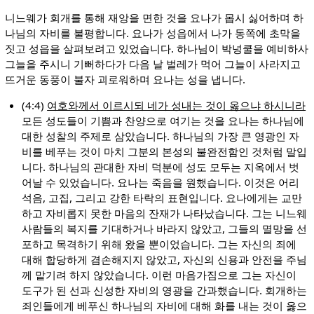
니느웨가 회개를 통해 재앙을 면한 것을 요나가 몹시 싫어하며 하
나님의 자비를 불평합니다. 요나가 성읍에서 나가 동쪽에 초막을
짓고 성읍을 살펴보려고 있었습니다. 하나님이 박넝쿨을 예비하사
그늘을 주시니 기뻐하다가 다음 날 벌레가 먹어 그늘이 사라지고
뜨거운 동풍이 불자 괴로워하며 요나는 성을 냅니다.
(4:4)
여호와께서 이르시되 네가 성내는 것이 옳으냐 하시니라
모든 성도들이 기쁨과 찬양으로 여기는 것을 요나는 하나님에
대한 성찰의 주제로 삼았습니다. 하나님의 가장 큰 영광인 자
비를 베푸는 것이 마치 그분의 본성의 불완전함인 것처럼 말입
니다. 하나님의 관대한 자비 덕분에 성도 모두는 지옥에서 벗
어날 수 있었습니다. 요나는 죽음을 원했습니다. 이것은 어리
석음, 고집, 그리고 강한 타락의 표현입니다. 요나에게는 교만
하고 자비롭지 못한 마음의 잔재가 나타났습니다. 그는 니느웨
사람들의 복지를 기대하거나 바라지 않았고, 그들의 멸망을 선
포하고 목격하기 위해 왔을 뿐이었습니다. 그는 자신의 죄에
대해 합당하게 겸손해지지 않았고, 자신의 신용과 안전을 주님
께 맡기려 하지 않았습니다. 이런 마음가짐으로 그는 자신이
도구가 된 선과 신성한 자비의 영광을 간과했습니다. 회개하는
죄인들에게 베푸신 하나님의 자비에 대해 화를 내는 것이 옳으