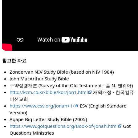
참고한 자료
Zondervan NIV Study Bible (based on NIV 1984)
John MacArthur Study Bible
구약성경개론 (Survey of the Old Testament - 폴 N. 벤웨어)
http://kcm.co.kr/bible/kor/jon1.html
개역개정 - 한국컴퓨
터선교회
https://www.esv.org/Jonah+1/
ESV (English Standard
Version)
Agape Big Letter Study Bible (2005)
https://www.gotquestions.org/Book-of-Jonah.html
Got
Questions Ministries