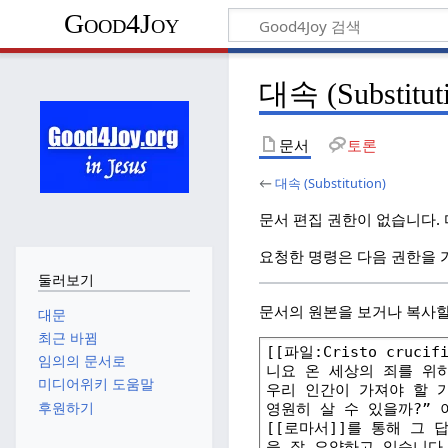
Good4Joy
대속 (Substit
문서
토론
←
대속 (Substitution)
문서 편집 권한이 없습니다.
요청한 명령은 다음 권한을 
둘러보기
문서의 원본을 보거나 복사할
대문
최근 바뀜
임의의 문서로
미디어위키 도움말
후원하기