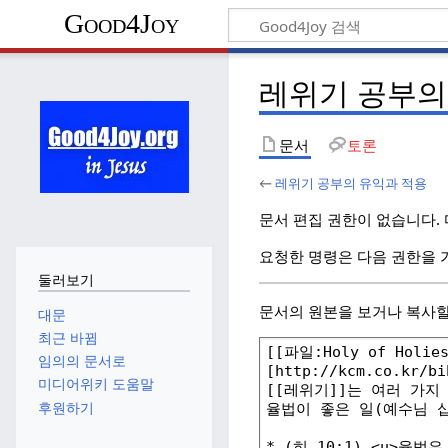
Good4Joy
레위기 공부의
문서
토론
←
레위기 공부의 유익과 적용
문서 편집 권한이 없습니다.
요청한 명령은 다음 권한을 
둘러보기
문서의 원본을 보거나 복사할
대문
최근 바뀜
임의의 문서로
미디어위키 도움말
후원하기