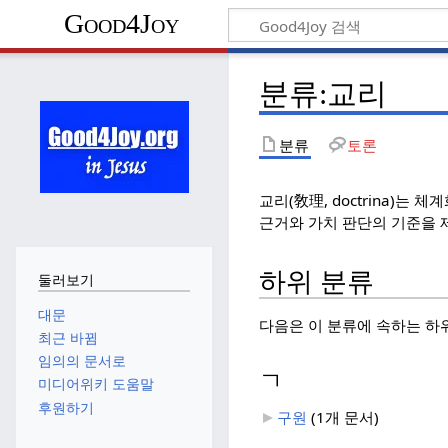
Good4Joy
분류
:
교리
분류
토론
교리(敎理, doctrina)
근거와 가치 판단의 기준을 
하위 분류
둘러보기
대문
다음은 이 분류에 속하는 하위
최근 바뀜
임의의 문서로
ㄱ
미디어위키 도움말
후원하기
구원
‎
(1개 문서)