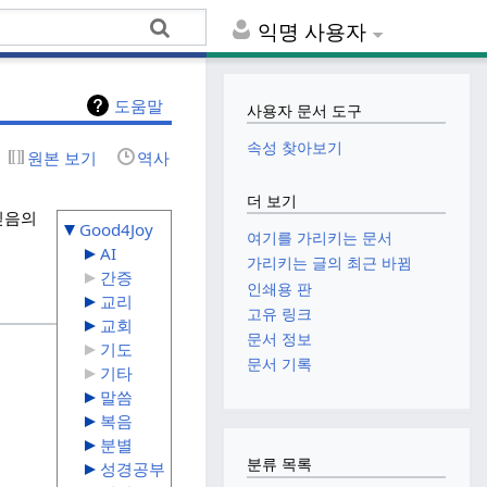
익명 사용자
도움말
사용자 문서 도구
속성 찾아보기
원본 보기
역사
더 보기
 믿음의
Good4Joy
여기를 가리키는 문서
AI
가리키는 글의 최근 바뀜
간증
인쇄용 판
교리
고유 링크
교회
문서 정보
기도
문서 기록
기타
말씀
복음
분별
분류 목록
성경공부