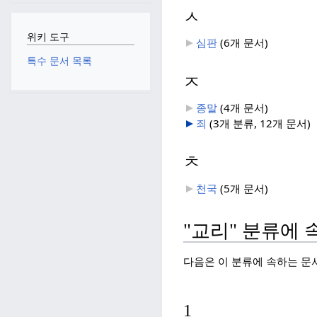
ㅅ
위키 도구
심판
‎
(6개 문서)
특수 문서 목록
ㅈ
종말
‎
(4개 문서)
죄
‎
(3개 분류, 12개 문서)
ㅊ
천국
‎
(5개 문서)
"교리" 분류에 
다음은 이 분류에 속하는 문서
1