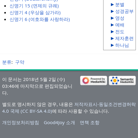
분별
신명기 15 (면제의 규례)
성경공부
신명기 4 (우상을 삼가라)
영성
신명기 6 (여호와를 사랑하라)
예배
전도
제자훈련
하나님
분류
:
구약
이 문서는 2018년 5월 2일 (수)
03:46에 마지막으로 편집되었습니
다.
별도로 명시하지 않은 경우, 내용은
저작자표시-동일조건변경허락
4.0 국제 (CC BY-SA 4.0)
에 따라 사용할 수 있습니다.
개인정보처리방침
Good4Joy 소개
면책 조항