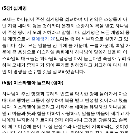
(5장) 십계명
모세는 하나님이 주신 십계명을 섦교하며 이 언약은 조상들이 아
닌 지금 세대와 맺는 것이라며 온전히 순종하여 복을 받고 하나님
이 주신 땅에서 오래 거하라고 말합니다. 십계명은 모든 계명의 중
심 계명으로서
출애굽기 20
보다는 좀 더 세부적으로 설명하고 있
습니다. 전에 모든 말씀을 산 위에 불 가운데, 구름 가운데, 흑암 가
운데 큰 음성으로 이스라엘 총회에서 하나님이 말씀하셨을 때 이
스라엘의 대표들은 하나님의 음성을 다시 듣는다면 죽을까 두려워
하여 모세가 중재자가 되어 주기를 원하였다고 회고하며 다시 한
번 이 명령을 준수할 것을 설교하였습니다.
(6장) 이스라엘아 들으라 (쉐마)
하나님이 주신 명령과 규례와 법도를 약속한 땅에 들어가서 자손
대대로 행하면 그들이 장수하며 복을 받고 번성할 것이라고 했습
니다. 이스라엘아 들으라고 시작하는 쉐마는 유일하신 하나님을
믿고 마음과 뜻과 힘을 다하여 사랑하고, 말씀을 마음에 새기고 자
녀에게 부지런히 가르치며 언제 어디서나 그것을 강론하고, 손목
에 매고 미간에 붙이고, 집 문설주와 바깥문에 기록하라는 것이었
습니다. 이스라엘은 어떤 공로나 노력없이 젖과 꿀이 흐르는 땅을