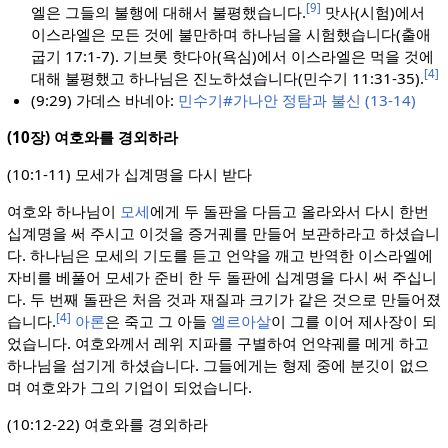
[9]
엘은 그들의 불행에 대해서 불평했습니다.
맛사(시험)에서
이스라엘은 모든 것에 불만하며 하나님을 시험했습니다(출애
굽기 17:1-7). 기브롯 핫다아(욕심)에서 이스라엘은 먹을 것에
[4]
대해 불평했고 하나님은 진노하셨습니다(민수기 11:31-35).
(9:29) 가데스 바네아:
민수기#가나안 정탐과 불신 (13-14)
(10장) 여호와를 경외하라
(10:1-11) 모세가 십계명을 다시 받다
여호와 하나님이
모세
에게 두 돌판을 다듬고 올라와서 다시 한번
십계명을 써 주시고 이것을 증거궤를 만들어 보관하라고 하셨습니
다. 하나님은 모세의 기도를 듣고 언약을 깨고 반역한 이스라엘에
자비를 베풀어 모세가 준비 한 두 돌판에 십계명을 다시 써 주십니
다. 두 번째 돌판은 처음 것과 재질과 크기가 같은 것으로 만들어졌
[4]
습니다.
아론
은 죽고 그 아들
엘르아살
이 그를 이어 제사장이 되
었습니다. 여호와께서 레위 지파를 구별하여 언약궤를 메게 하고
하나님을 섬기게 하셨습니다. 그들에게는 형제 중에 분깃이 없으
며 여호와가 그의 기업이 되었습니다.
(10:12-22) 여호와를 경외하라