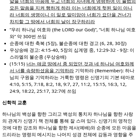
말을 너희의 마음에 두고 너희의 자녀에게 명령하여 이 율법의
모든 말씀을 지켜 행하게 하라 이는 너희에게 헛된 일이 아니
라 너희의 생명이니 이 일로 말미암아 너희가 요단을 건너가
차지할 그 땅에서 너희의 날이 장구하리라
“우리 하나님 여호와 (the LORD our God)”, “너희 하나님 여호
와” 약 300번 쓰임
순종에 대한 축복 (5장), 불순종에 대한 경고 (6, 28, 30장)
우상숭배 경고: 4:15-40, 5장의 십계명 중, 12:29-32 - 9장: 이
스라엘의 불순종 (우상숭배)
(15:15)
너는 애굽 땅에서 종 되었던 것과 네 하나님 여호와께
서 너를 속량하셨음을 기억하라
기억하라 (Remember): 하나
님의 구원을 기억하라는 거룩한 명령은 신명기의 기본 테마로
4:10, 5:15, 7:18, 8:2, 18, 9:7, 27, 11:2, 15:15, 16:3, 12,
24:9, 18:22, 25:17, 32:7에 쓰임
신학적 교훈
하나님의 백성을 향한 그리고 백성의 통치자 하나님을 향한 사랑
의 관계가 신명기 책 전체를 통해 잘 스며 있다. 신명기의 영적인
것에 대한 강조와 하나님을 향한 제사(예배)와 순종에 모든 마음을
드리라는 명령의 메시지는 나머지 성경 전체에 감동과 영향을 주