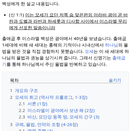
백성에게 한 설교 내용입니다.
(신 1:1)
이는 모세가 요단 저쪽 숩 맞은편의 아라바 광야 곧 바
란과 도벨과 라반과 하세롯과 디사합 사이에서 이스라엘 무리
에게 선포한 말씀이니라
출애굽 후 이스라엘 백성은 광야에서 40년을 보냈습니다. 출애굽
1세대에 비해 새 세대는 홍해의 기적이나 시내산에서
하나님
의 율
법을 받은 것을 직접 경험하지 못했습니다.
모세
는 이 새 세대에 하
나님의 율법과 권능을 상기시켜 줍니다. 그래서 신명기는
출애굽
기
를 통해 하나님께서 주신 율법을 반복하고 있습니다.
목차
1
개요와 구조
2
모세의 회고 (역사적 프롤로그, 1-3장)
2.1
서론 (1장)
2.2
이스라엘이 광야에서 보낸 해 (2장)
2.3
바산, 요단강 동쪽 땅, 모세의 간구 (3)
3
규례, 율법, 언약의 조항 (4-26장)
3.1
명령 준행 (4)