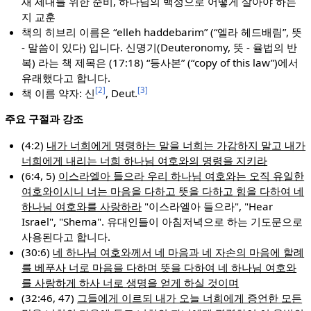
새 세대를 위한 준비, 하나님의 백성으로 어떻게 살아야 하는
지 교훈
책의 히브리 이름은 “elleh haddebarim” (“엘라 헤드배림”, 뜻
- 말씀이 있다) 입니다. 신명기(Deuteronomy, 뜻 - 율법의 반
복) 라는 책 제목은 (17:18) “등사본” (“copy of this law”)에서
유래했다고 합니다.
[2]
[3]
책 이름 약자: 신
, Deut.
주요 구절과 강조
(4:2)
내가 너희에게 명령하는 말을 너희는 가감하지 말고 내가
너희에게 내리는 너희 하나님 여호와의 명령을 지키라
(6:4, 5)
이스라엘아 들으라 우리 하나님 여호와는 오직 유일한
여호와이시니 너는 마음을 다하고 뜻을 다하고 힘을 다하여 네
하나님 여호와를 사랑하라
"이스라엘아 들으라", "Hear
Israel", "Shema". 유대인들이 아침저녁으로 하는 기도문으로
사용된다고 합니다.
(30:6)
네 하나님 여호와께서 네 마음과 네 자손의 마음에 할례
를 베푸사 너로 마음을 다하며 뜻을 다하여 네 하나님 여호와
를 사랑하게 하사 너로 생명을 얻게 하실 것이며
(32:46, 47)
그들에게 이르되 내가 오늘 너희에게 증언한 모든