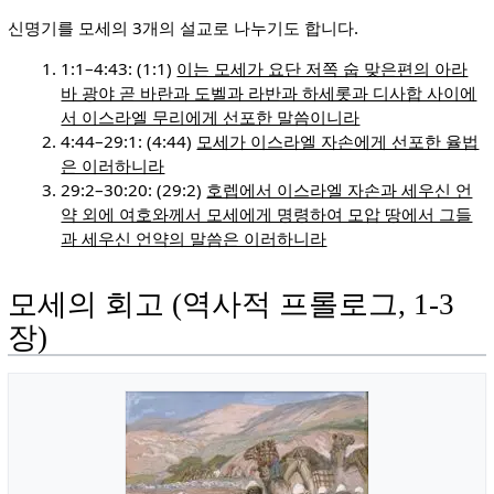
신명기를 모세의 3개의 설교로 나누기도 합니다.
1:1–4:43: (1:1)
이는 모세가 요단 저쪽 숩 맞은편의 아라
바 광야 곧 바란과 도벨과 라반과 하세롯과 디사합 사이에
서 이스라엘 무리에게 선포한 말씀이니라
4:44–29:1: (4:44)
모세가 이스라엘 자손에게 선포한 율법
은 이러하니라
29:2–30:20: (29:2)
호렙에서 이스라엘 자손과 세우신 언
약 외에 여호와께서 모세에게 명령하여 모압 땅에서 그들
과 세우신 언약의 말씀은 이러하니라
모세의 회고 (역사적 프롤로그, 1-3
장)