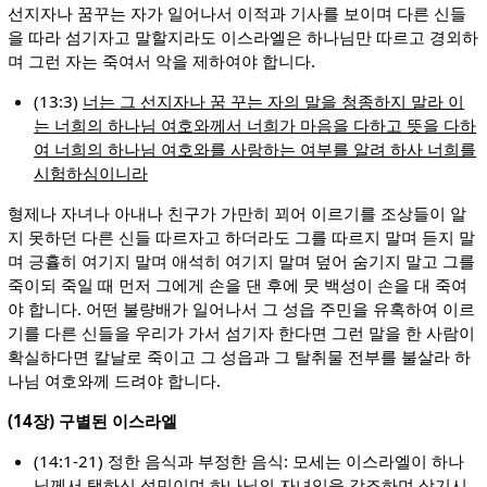
선지자나 꿈꾸는 자가 일어나서 이적과 기사를 보이며 다른 신들
을 따라 섬기자고 말할지라도 이스라엘은 하나님만 따르고 경외하
며 그런 자는 죽여서 악을 제하여야 합니다.
(13:3)
너는 그 선지자나 꿈 꾸는 자의 말을 청종하지 말라 이
는 너희의 하나님 여호와께서 너희가 마음을 다하고 뜻을 다하
여 너희의 하나님 여호와를 사랑하는 여부를 알려 하사 너희를
시험하심이니라
형제나 자녀나 아내나 친구가 가만히 꾀어 이르기를 조상들이 알
지 못하던 다른 신들 따르자고 하더라도 그를 따르지 말며 듣지 말
며 긍휼히 여기지 말며 애석히 여기지 말며 덮어 숨기지 말고 그를
죽이되 죽일 때 먼저 그에게 손을 댄 후에 뭇 백성이 손을 대 죽여
야 합니다. 어떤 불량배가 일어나서 그 성읍 주민을 유혹하여 이르
기를 다른 신들을 우리가 가서 섬기자 한다면 그런 말을 한 사람이
확실하다면 칼날로 죽이고 그 성읍과 그 탈취물 전부를 불살라 하
나님 여호와께 드려야 합니다.
(14장) 구별된 이스라엘
(14:1-21) 정한 음식과 부정한 음식: 모세는 이스라엘이 하나
님께서 택하신 성민이며 하나님의 자녀임을 강조하며 상기시