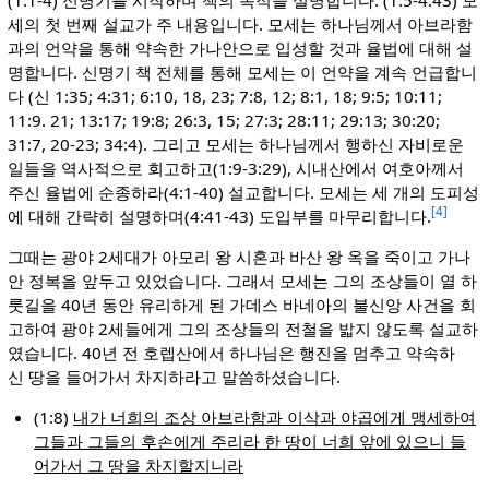
세의 첫 번째 설교가 주 내용입니다. 모세는 하나님께서 아브라함
과의 언약을 통해 약속한 가나안으로 입성할 것과 율법에 대해 설
명합니다. 신명기 책 전체를 통해 모세는 이 언약을 계속 언급합니
다 (신 1:35; 4:31; 6:10, 18, 23; 7:8, 12; 8:1, 18; 9:5; 10:11;
11:9. 21; 13:17; 19:8; 26:3, 15; 27:3; 28:11; 29:13; 30:20;
31:7, 20-23; 34:4). 그리고 모세는 하나님께서 행하신 자비로운
일들을 역사적으로 회고하고(1:9-3:29), 시내산에서 여호아께서
주신 율법에 순종하라(4:1-40) 설교합니다. 모세는 세 개의 도피성
[4]
에 대해 간략히 설명하며(4:41-43) 도입부를 마무리합니다.
그때는 광야 2세대가 아모리 왕 시혼과 바산 왕 옥을 죽이고 가나
안 정복을 앞두고 있었습니다. 그래서 모세는 그의 조상들이 열 하
룻길을 40년 동안 유리하게 된 가데스 바네아의 불신앙 사건을 회
고하여 광야 2세들에게 그의 조상들의 전철을 밟지 않도록 설교하
였습니다. 40년 전 호렙산에서 하나님은 행진을 멈추고 약속하
신 땅을 들어가서 차지하라고 말씀하셨습니다.
(1:8)
내가 너희의 조상 아브라함과 이삭과 야곱에게 맹세하여
그들과 그들의 후손에게 주리라 한 땅이 너희 앞에 있으니 들
어가서 그 땅을 차지할지니라