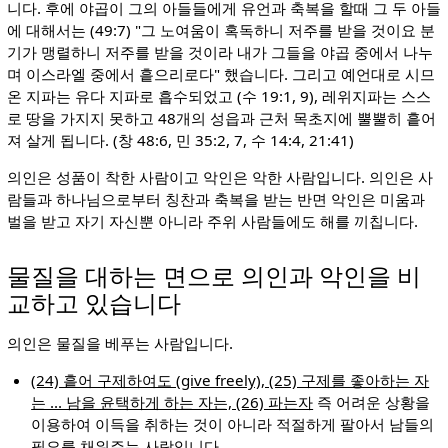
니다. 후에 야곱이 그의 아들들에게 유언과 축복을 할때 그 두 아들
에 대해서는 (49:7) "그 노여움이 혹독하니 저주를 받을 것이요 분
기가 맹렬하니 저주를 받을 것이라 내가 그들을 야곱 중에서 나누
며 이스라엘 중에서 흩으리로다" 했습니다. 그리고 예언대로 시므
온 지파는 유다 지파로 흡수되었고 (수 19:1, 9), 레위지파는 스스
로 땅을 가지지 못하고 48개의 성읍과 근처 목초지에 뿔뿔히 흩어
져 살게 됩니다. (창 48:6, 민 35:2, 7, 수 14:4, 21:41)
의인은 성품이 착한 사람이고 악인은 악한 사람입니다. 의인은 사
람들과 하나님으로부터 칭찬과 축복을 받는 반면 악인은 미움과
벌을 받고 자기 자신뿐 아니라 주위 사람들에도 해를 끼칩니다.
물질을 대하는 면으로 의인과 악인을 비
교하고 있습니다
의인은 물질을 베푸는 사람입니다.
(24) 흩어 구제하여도 (give freely), (25) 구제를 좋아하는 자
는 ... 남을 윤택하게 하는 자는, (26) 파는자
즉 어려운 상황을
이용하여 이득을 취하는 것이 아니라 적절하게 팔아서 남들의
필요를 채워주는 사람입니다.