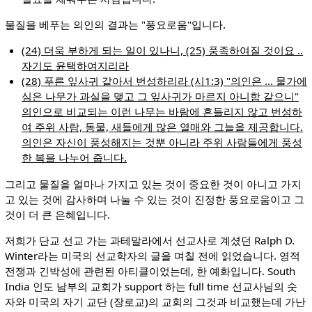
물질을 베푸는 의인의 결과는 "풍요로움"입니다.
(24) 더욱 부하게 되는 일이 있나니, (25) 풍족하여질 것이요 ..
자기도 윤택하여지리라
(28) 푸른 잎사귀 같아서 번성하리라 (시1:3) "의인은 ... 물가에
심은 나무가 과실을 맺고 그 잎사귀가 마르지 아니함 같으니"
의인으로 비교되는 이런 나무는 바람에 흔들리지 않고 번성하
여 주위 사람, 동물, 새들에게 많은 열매와 그늘을 제공합니다.
의인은 자신이 풍성해지는 것뿐 아니라 주위 사람들에게 풍성
한 복을 나누어 줍니다.
그리고 물질을 얼마나 가지고 있는 것이 중요한 것이 아니고 가지
고 있는 것에 감사하며 나눌 수 있는 것이 진정한 풍요로움이고 그
것이 더 큰 은혜입니다.
저희가 단교 선교 가는 과테말라에서 선교사로 계셨던 Ralph D.
Winter라는 미국의 선교학자의 글을 며칠 전에 읽었습니다. 영적
전쟁과 긴박성에 관련된 아티클이었는데, 한 예화입니다. South
India 인도 남부의 교회가 support 하는 full time 선교사님의 숫
자와 미국의 자기 교단 (장로교)의 교회의 그것과 비교했는데 가난