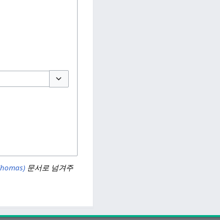
토글 선택
homas)
문서로 넘겨주