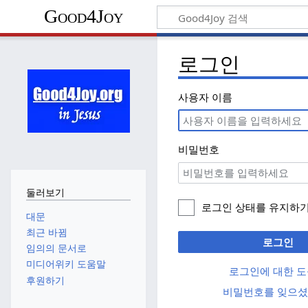
Good4Joy
로그인
사용자 이름
비밀번호
둘러보기
로그인 상태를 유지하
대문
최근 바뀜
로그인
임의의 문서로
미디어위키 도움말
로그인에 대한 
후원하기
비밀번호를 잊으셨