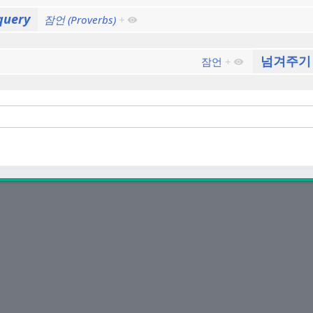
query
잠언 (Proverbs)
+
넘겨주기
잠언
+