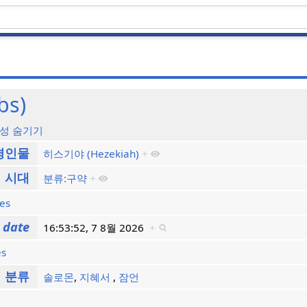
bs)
성 숨기기
경인물
히스기야 (Hezekiah)
+
시대
분류:구약
+
ies
 date
16:53:52, 7 8월 2026
+
es
분류
솔로몬
,
지혜서
,
잠언