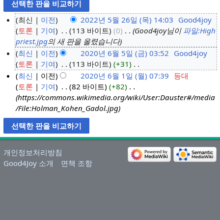
최신
이전
2022년 5월 26일 (목) 14:03
‎
Good4joy
토론
기여
‎
113 바이트
0
‎
Good4joy님이
파일:High
2
priest.jpg
의 새 판을 올렸습니다
0
최신
이전
2020년 6월 5일 (금) 03:52
‎
Good4joy
2
토론
기여
‎
113 바이트
+31
‎
2
2
편
최신
이전
2020년 6월 1일 (월) 07:39
‎
등대
0
년
집
토론
기여
‎
82 바이트
+82
‎
2
2
5
요
https://commons.wikimedia.org/wiki/User:Dauster#/media
0
0
월
약
/File:Holman_Kohen_Gadol.jpg
년
2
2
없
6
0
6
음
월
년
일
5
6
(
개인정보처리방침
일
월
목
Good4Joy 소개
면책 조항
(
1
)
금
일
)
(
월
)