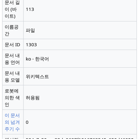
문서 길
이 (바
113
이트)
이름공
파일
간
문서 ID
1303
문서 내
ko - 한국어
용 언어
문서 내
위키텍스트
용 모델
로봇에
의한 색
허용됨
인
이 문서
의 넘겨
0
주기 수