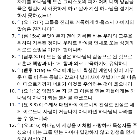
자기를 하나님께 드린 그리스도의 피가 어찌 너희 양심을
죽은 행실에서 깨끗하게 하고 살아 계신 하나님을 섬기게
하지 못하겠느냐
↑
(요 17:17) 그들을 진리로 거룩하게 하옵소서 아버지의
말씀은 진리니이다
↑
(롬 15:4) 무엇이든지 전에 기록된 바는 우리의 교훈을
위하여 기록된 것이니 우리로 하여금 인내로 또는 성경의
위로로 소망을 가지게 함이니라
↑
(딤후 3:16) 모든 성경은 하나님의 감동으로 된 것으로
교훈과 책망과 바르게 함과 의로 교육하기에 유익하니
↑
(벧후 1:19) 또 우리에게는 더 확실한 예언이 있어 어두
운 데를 비추는 등불과 같으니 날이 새어 샛별이 너희 마음
에 떠오르기까지 너희가 이것을 주의하는 것이 옳으니라
↑
(요 1:12) 영접하는 자 곧 그 이름을 믿는 자들에게는 하
나님의 자녀가 되는 권세를 주셨으니
↑
(요 3:3) 예수께서 대답하여 이르시되 진실로 진실로 네
게 이르노니 사람이 거듭나지 아니하면 하나님의 나라를
볼 수 없느니라
↑
(요 3:16) 하나님이 세상을 이처럼 사랑하사 독생자를 주
셨으니 이는 그를 믿는 자마다 멸망하지 않고 영생을 얻게
하려 하심이라