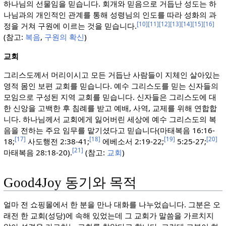
하나님의 선물임을 믿습니다. 회개와 믿음으로 거듭난 성도는 하
나님과의 개인적인 관계를 통해 성령님의 인도를 따라 성화의 과
[10]
[11]
[12]
[13]
[14]
[15]
[16]
정을 거쳐 구원에 이르는 것을 믿습니다.
(참고:
복음
,
구원의 확신
)
교회
그리스도께서 머리이시고 모든 거듭난 사람들이 지체인 살아있는
영적 몸인 보편 교회를 믿습니다. 예수 그리스도를 믿는 신자들의
모임으로 구성된 지역 교회를 믿습니다. 신자들은 그리스도에 대
한 신앙을 고백한 후 침례를 받고 예배, 사역, 교제를 위해 연합합
니다. 하나님께서 교회에게 잃어버린 세상에 예수 그리스도의 복
음을 전하는 주요 임무를 맡기셨다고 믿습니다(마태복음 16:16-
[17]
[18]
[19]
[20]
18;
사도행전 2:38-41;
에베소서 2:19-22;
5:25-27;
[21]
마태복음 28:18-20).
(참고:
교회
)
Good4Joy 동기와 목적
얼마 전 쇼핑몰에서 한 분을 만나 대화를 나누었습니다. 그분은 오
래전 한 교회(성당)에 속해 있었는데 그 교회가 말씀을 가르치지