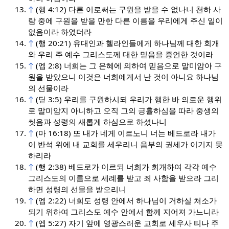
↑
(행 4:12) 다른 이로써는 구원을 받을 수 없나니 천하 사
람 중에 구원을 받을 만한 다른 이름을 우리에게 주신 일이
없음이라 하였더라
↑
(행 20:21) 유대인과 헬라인들에게 하나님께 대한 회개
와 우리 주 예수 그리스도께 대한 믿음을 증언한 것이라
↑
(엡 2:8) 너희는 그 은혜에 의하여 믿음으로 말미암아 구
원을 받았으니 이것은 너희에게서 난 것이 아니요 하나님
의 선물이라
↑
(딛 3:5) 우리를 구원하시되 우리가 행한 바 의로운 행위
로 말미암지 아니하고 오직 그의 긍휼하심을 따라 중생의
씻음과 성령의 새롭게 하심으로 하셨나니
↑
(마 16:18) 또 내가 네게 이르노니 너는 베드로라 내가
이 반석 위에 내 교회를 세우리니 음부의 권세가 이기지 못
하리라
↑
(행 2:38) 베드로가 이르되 너희가 회개하여 각각 예수
그리스도의 이름으로 세례를 받고 죄 사함을 받으라 그리
하면 성령의 선물을 받으리니
↑
(엡 2:22) 너희도 성령 안에서 하나님이 거하실 처소가
되기 위하여 그리스도 예수 안에서 함께 지어져 가느니라
↑
(엡 5:27) 자기 앞에 영광스러운 교회로 세우사 티나 주