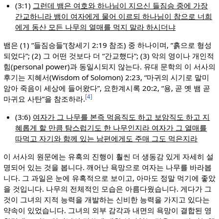
(3:1)
그런데 뱀은 여호와 하나님이 지으신 들짐승 중에 가장
간교하니라 뱀이 여자에게 물어 이르되 하나님이 참으로 너희
에게 동산 모든 나무의 열매를 먹지 말라 하시더냐
뱀은 (1) “들짐승들”(창세기 2:19 참조) 중 하나이며, “흙으로 형성
되었다”; (2) 그 어떤 것보다 더 “간교했다”; (3) 악의 영이나 개인적
힘(personal power)과 동일시되지 않는다. 유대 문학의 이 서사의
후기는 지혜서(Wisdom of Solomon) 2:23, “마귀의 시기로 말미
암아 죽음이 세상에 들어왔다”, 요한계시록 20:2, “용, 곧 옛 뱀 곧
[4]
마귀요 사탄”을 참조하라.
(3:6)
여자가 그 나무를 본즉 먹음직도 하고 보암직도 하고 지
혜롭게 할 만큼 탐스럽기도 한 나무인지라 여자가 그 열매를
따먹고 자기와 함께 있는 남편에게도 주매 그도 먹은지라
이 서사의 원문에는 유혹의 진행이 훨씬 더 생동감 있게 자세히 설
명되어 있는 것을 봅니다. 깨어난 욕망으로 여자는 나무를 바라봅
니다. 그 과일은 눈에 유혹적으로 보이고, 아마도 정말 먹기에 좋았
을 것입니다. 나무의 전체적인 모습은 아름다웠습니다. 게다가 그
것이 그녀의 지적 능력을 개발하는 신비한 능력을 가지고 있다는
약속이 있었습니다. 그녀의 외부 감각과 내면의 욕망이 결합된 영