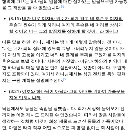
향력에 그녀는 하나님의 말씀에 대한 살아있는 믿음으로만 가능했
[8]
을 그 저항을 할 수 없었습니다.
(3:15)
내가 너로 여자와 원수가 되게 하고 네 후손도 여자의
후손과 원수가 되게 하리니 여자의 후손은 네 머리를 상하게
할 것이요 너는 그의 발꿈치를 상하게 할 것이니라 하시고
다른 말로 하면, 하나님께서는 뱀에게 이렇게 말씀하신 것이다.
“나는 네가 죄의 상태에 있도록 그냥 내버려두지 않을 것이다. 자
기 자신의 고통을 이기고 너와 네 흉계를 무찌를 구원자를 여자의
후손으로 보낼 것이다.” 사탄의 거짓말과 아담과 하와의 반역에 대
한 하나님의 대응 방법은 단지 심판하시는 것만이 아니다. 구원까
지도 포함되어 있다. 여기서 하나님께서는 성경 전체를 통해 펼쳐
[9]
지는 구원 계획을 설명해주신다.
(3:21)
여호와 하나님이 아담과 그의 아내를 위하여 가죽옷을
지어 입히시니라
낙원에서도 동물은 죽임을 당했습니다. 죄가 세상에 들어오기 전
까지는 어떤 제사도 드려질 수 없었습니다. 따라서 많은 사람들이
생각하는 것처럼 이것이 희생 제물로 드려진 동물의 가죽이었다
면, 아담은 타락 직후 어떤 식으로든 피 흘림 없이는 죄 사함이 없