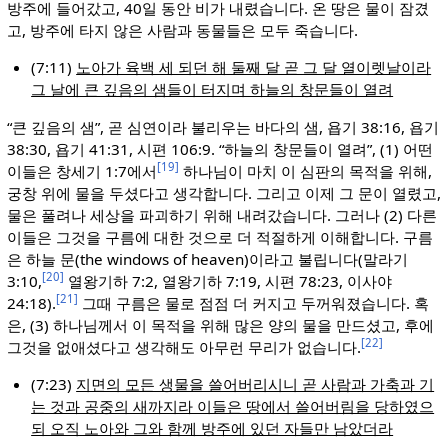
방주에 들어갔고, 40일 동안 비가 내렸습니다. 온 땅은 물이 잠겼
고, 방주에 타지 않은 사람과 동물들은 모두 죽습니다.
(7:11)
노아가 육백 세 되던 해 둘째 달 곧 그 달 열이렛날이라
그 날에 큰 깊음의 샘들이 터지며 하늘의 창문들이 열려
“큰 깊음의 샘”, 곧 심연이라 불리우는 바다의 샘, 욥기 38:16, 욥기
38:30, 욥기 41:31, 시편 106:9. “하늘의 창문들이 열려”, (1) 어떤
[19]
이들은 창세기 1:7에서
하나님이 마치 이 심판의 목적을 위해,
궁창 위에 물을 두셨다고 생각합니다. 그리고 이제 그 문이 열렸고,
물은 풀려나 세상을 파괴하기 위해 내려갔습니다. 그러나 (2) 다른
이들은 그것을 구름에 대한 것으로 더 적절하게 이해합니다. 구름
은 하늘 문(the windows of heaven)이라고 불립니다(말라기
[20]
3:10,
열왕기하 7:2, 열왕기하 7:19, 시편 78:23, 이사야
[21]
24:18).
그때 구름은 물로 점점 더 커지고 두꺼워졌습니다. 혹
은, (3) 하나님께서 이 목적을 위해 많은 양의 물을 만드셨고, 후에
[22]
그것을 없애셨다고 생각해도 아무런 무리가 없습니다.
(7:23)
지면의 모든 생물을 쓸어버리시니 곧 사람과 가축과 기
는 것과 공중의 새까지라 이들은 땅에서 쓸어버림을 당하였으
되 오직 노아와 그와 함께 방주에 있던 자들만 남았더라