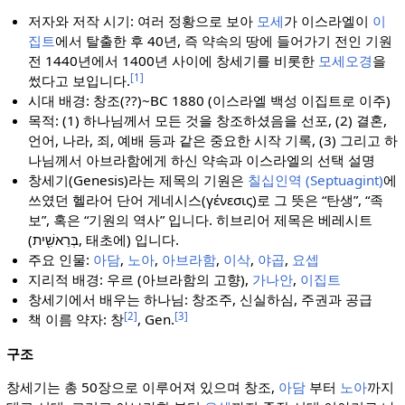
저자와 저작 시기: 여러 정황으로 보아
모세
가 이스라엘이
이
집트
에서 탈출한 후 40년, 즉 약속의 땅에 들어가기 전인 기원
전 1440년에서 1400년 사이에 창세기를 비롯한
모세오경
을
[1]
썼다고 보입니다.
시대 배경: 창조(??)~BC 1880 (이스라엘 백성 이집트로 이주)
목적: (1) 하나님께서 모든 것을 창조하셨음을 선포, (2) 결혼,
언어, 나라, 죄, 예배 등과 같은 중요한 시작 기록, (3) 그리고 하
나님께서 아브라함에게 하신 약속과 이스라엘의 선택 설명
창세기(Genesis)라는 제목의 기원은
칠십인역 (Septuagint)
에
쓰였던 헬라어 단어 게네시스(γένεσις)로 그 뜻은 “탄생”, “족
보”, 혹은 “기원의 역사” 입니다. 히브리어 제목은 베레시트
(בְּרֵאשִׁ֖ית, 태초에) 입니다.
주요 인물:
아담
,
노아
,
아브라함
,
이삭
,
야곱
,
요셉
지리적 배경: 우르 (아브라함의 고향),
가나안
,
이집트
창세기에서 배우는 하나님: 창조주, 신실하심, 주권과 공급
[2]
[3]
책 이름 약자: 창
, Gen.
구조
창세기는 총 50장으로 이루어져 있으며 창조,
아담
부터
노아
까지