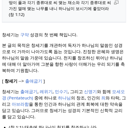
땅이 풀과 각기 종류대로 씨 맺는 채소와 각기 종류대로 씨
가진 열매 맺는 나무를 내니 하나님이 보시기에 좋았더라
(창 1:12)
창세기는
구약
성경의 첫 번째 책입니다.
본 글의 목적은 창세기를 개관하여 독자가 하나님의 말씀인 성경
으로 더 가까이 나아가도록 돕는 것입니다. 진정한 은혜와 생명은
하나님의 말씀 가운데 있습니다. 천지를 창조하신 뛰어난 하나님
에 대해 더 알아가며 그분을 향한 사랑이 더해가는 우리 되기를 축
복하며 기원합니다.
[
창세기
-->
출애굽기
]
창세기는
출애굽기
,
레위기
,
민수기
, 그리고
신명기
와 함께
모세오
경 (Pentateuch)
중에 하나로
하나님
의 창조, 인간의
죄
와 타락, 그
리고
아브라함
을 통한 인간과 하나님의 관계 회복에 대한 약속을
담고 있습니다. 그러므로 창세기는 성경의 기본적인 신학적 교리
를 담고 있습니다.
(창 1:1)
태초에 하나님이 천지를 창조하시니라