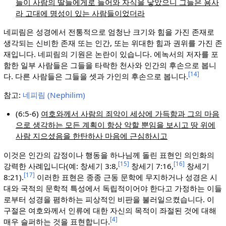
들이 사람의 딸들에게로 들어와 자식을 낳았으니 그들은 용사
라 고대에 명성이 있는 사람들이었더라
네피림은 성경에서 전통적으로 엄청난 크기와 힘을 가진 존재로
생각되는 신비한 존재 또는 인간, 또는 위대한 힘과 권위를 가진 존
재입니다. 네피림의 기원은 논란이 있습니다. 에녹서의 저자를 포
함한 일부 사람들은 그들을 타락한 천사와 인간의 후손으로 봅니
[14]
다. 다른 사람들은 그들을 셋과 가인의 후손으로 봅니다.
참고:
네피림 (Nephilim)
(6:5-6)
여호와께서 사람의 죄악이 세상에 가득함과 그의 마음
으로 생각하는 모든 계획이 항상 악할 뿐임을 보시고 땅 위에
사람 지으셨음을 한탄하사 마음에 근심하시고
이것은 인간의 감정이나 행동을 하나님께 돌린 표현인 의인화의
[15]
[16]
강력한 사례입니다(예: 창세기 3:8,
창세기 7:16,
창세기
[17]
8:21).
이러한 표현은 종종 근동 문학에 무지하거나 성경은 시
대와 국적의 문학적 특성에서 독립적이어야 한다고 가정하는 이들
로부터 성경을 폄하하는 피상적인 비판을 불러일으켰습니다. 이
구절은 여호와께서 인류에 대한 자신의 목적이 좌절된 것에 대해
[4]
매우 슬퍼하는 것을 표현합니다.