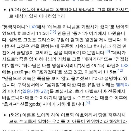
(5:24)
에녹이 하나님과 동행하더니 하나님이 그를 데려가시므
로 세상에 있지 아니하였더라
“동행하더니”:
LXX
에서 “에녹은 하나님을 기쁘시게 했다”로 번역되
[12]
었으며, 히브리서 11:5에
인용된 “증거”가 여기에서 나왔습니
다. 실제로 그것은 그리스어 구절이 결과인 원인을 제시합니다. 왜
냐하면 그것은 선을 행하는 데 꾸준히 지속되고 하나님과 직접 면
[8]
전에서 끊임없이 교제하는 삶을 의미하기 때문입니다.
“데려가
시므로”: 죽음 없이 하나님의 거처로 그를 "데려가다” 또는 "영접했
다”. 참조: "하나님은 나를 영접하시리니"(시편 49:15). 라틴어
LXX
[12]
에는 μετέθηκε 즉 "옮겨졌다”로 쓰고 있고, 히브리서 11:5는
"믿음으로 에녹은 죽음을 보지 않고 옮겨졌으니”라고 설명하고 있
습니다. 구약성서에서 "옮겨짐"에 대한 다른 유일한 사례는
엘리야
의 이야기(
열왕기하 2장
)를 보십시오. 초기 바빌로니아 전통에서
바빌로니아 대홍수 이야기의 영웅인 시수트로스는 대홍수 이후에
[4]
"옮겨져" 신들(gods) 사이에 거하게 됩니다.
(5:29)
이름을 노아라 하여 이르되 여호와께서 땅을 저주하시
므로 수고롭게 일하는 우리를 이 아들이 안위하리라 하였더라