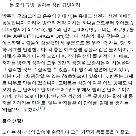
는 오십 규빗, 높이는 삼십 규빗이라
방주의 구조(그리고 홍수의 연대기)는 유대교 성전과 성전 예배와
동등합니다. 따라서 방주의 제작 지시는 하나님으로부터 주어졌습
니다(창세기 6:14-16). 방주의 길이는 300큐빗, 너비는 50큐빗, 높
이는 30큐빗(약 134×22×13m)입니다. 삼층의 내부 구분은 고대
이스라엘 사람들이 상상했던 세 부분으로 된 우주, 즉 하늘, 땅, 지
하 세계를 반영합니다. 각 층은 예루살렘 성전과 같은 높이이며, 그
자체가 우주의 미시적 모델이며, 각각은 성막 뜰 면적의 세 배로,
저자는 방주와 성막이 모두 인간의 생명을 보존하는 데 사용한다
고 생각한 것으로 짐작할 수 있습니다. 방주의 옆면에 문이 있고,
지붕이거나 채광창일 수 있는 창(초하르)이 있습니다. 방주는 고페
르 나무로 만들어 졌습니다. 고페르는 성경의 다른 어느 곳에도 나
오지 않는 단어이지만 아카드어 '구프루'에서 빌려온 단어로 여겨
지며, '킨님'으로 나뉜다. '킨님'은 성경의 다른 곳에서는 항상 새 둥
지를 가리키는 단어로, 일부 학자들은 이 단어를 '갈대'를 뜻하는
[18]
'카님'으로 고쳤다.
홍수 (7장)
노아는 하나님의 말씀에 순종하며 그의 가족과 동물들을 이끌고