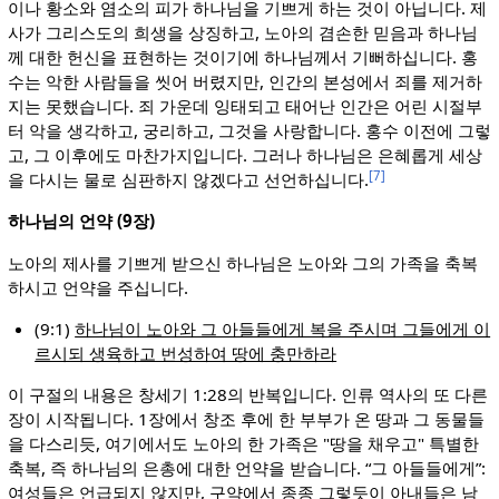
이나 황소와 염소의 피가 하나님을 기쁘게 하는 것이 아닙니다. 제
사가 그리스도의 희생을 상징하고, 노아의 겸손한 믿음과 하나님
께 대한 헌신을 표현하는 것이기에 하나님께서 기뻐하십니다. 홍
수는 악한 사람들을 씻어 버렸지만, 인간의 본성에서 죄를 제거하
지는 못했습니다. 죄 가운데 잉태되고 태어난 인간은 어린 시절부
터 악을 생각하고, 궁리하고, 그것을 사랑합니다. 홍수 이전에 그렇
고, 그 이후에도 마찬가지입니다. 그러나 하나님은 은혜롭게 세상
[7]
을 다시는 물로 심판하지 않겠다고 선언하십니다.
하나님의 언약 (9장)
노아의 제사를 기쁘게 받으신 하나님은 노아와 그의 가족을 축복
하시고 언약을 주십니다.
(9:1)
하나님이 노아와 그 아들들에게 복을 주시며 그들에게 이
르시되 생육하고 번성하여 땅에 충만하라
이 구절의 내용은 창세기 1:28의 반복입니다. 인류 역사의 또 다른
장이 시작됩니다. 1장에서 창조 후에 한 부부가 온 땅과 그 동물들
을 다스리듯, 여기에서도 노아의 한 가족은 "땅을 채우고" 특별한
축복, 즉 하나님의 은총에 대한 언약을 받습니다. “그 아들들에게”:
여성들은 언급되지 않지만, 구약에서 종종 그렇듯이 아내들은 남