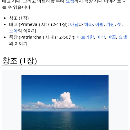
태고 시대, 그리고 아브라함 부터
요셉
까지 족장 시대 이야기로 나
눌 수 있습니다.
창조 (1장)
태고 (Primeval) 시대 (2-11장):
아담
과
하와
,
아벨
,
가인
,
셋
,
노아
의 이야기
족장 (Patriarchal) 시대 (12-50장):
아브라함
,
이삭
,
야곱
,
요셉
의 이야기
창조 (1장)