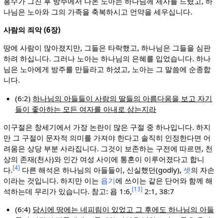
홍수가 그친 후 방주에서 나온 노아는 하나님께 제사를 드렸고, 하
나님은 노아와 그의 가족을 축복하시고 언약을 세우십니다.
사람의 죄악 (6장)
땅에 사람이 많아졌지만, 그들은 타락했고, 하나님은 그들을 심판
하려 하십니다. 그러나 노아는 하나님의 은혜를 입었습니다. 하나
님은 노아에게 방주를 만들라고 하셨고, 노아는 그 말씀에 순종합
니다.
(6:2)
하나님의 아들들이 사람의 딸들의 아름다움을 보고 자기
들이 좋아하는 모든 여자를 아내로 삼는지라
이구절은 창세기에서 가장 논란이 많은 구절 중 하나입니다. 하지
만 그 구절이 문자적 의미를 가져야 한다고 솔직히 인정한다면 어
려움은 상당 부분 사라집니다. 그것이 보존하는 구전에 따르면, 천
상의 존재(천사)와 인간 여성 사이에 통혼이 이루어졌다고 합니
[4]
다.
다른 해석은 하나님의 아들들이, 신실했던(godly),
셋
의 자손
이라는 것입니다. 하지만 이는
욥기
에 쓰이는 같은 단어와 함께 해
[13]
석하는데 무리가 있습니다. 참고: 욥 1:6,
2:1, 38:7
(6:4)
당시에 땅에는 네피림이 있었고 그 후에도 하나님의 아들