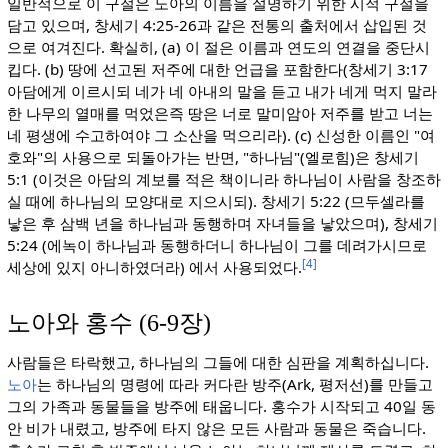
일반적으로 이 구절은 노아의 이름을 설명하기 위한 시적 구절을
담고 있으며, 창세기 4:25-26과 같은 전통의 출처에서 삽입된 것
으로 여겨진다. 확실히, (a) 이 절은 이름과 연도의 연결을 중단시
킵다. (b) 땅에 선고된 저주에 대한 언급을 포함한다(창세기 3:17
아담에게 이르시되 네가 네 아내의 말을 듣고 내가 네게 먹지 말라
한 나무의 열매를 먹었은즉 땅은 너로 말미암아 저주를 받고 너는
네 평생에 수고하여야 그 소산을 먹으리라). (c) 신성한 이름인 "여
호와"의 사용으로 되돌아가는 반면, "하나님"(엘로힘)은 창세기
5:1 (이것은 아담의 계보를 적은 책이니라 하나님이 사람을 창조하
실 때에 하나님의 모양대로 지으시되). 창세기 5:22 (므두셀라를
낳은 후 삼백 년을 하나님과 동행하며 자녀들을 낳았으며), 창세기
5:24 (에녹이 하나님과 동행하더니 하나님이 그를 데려가시므로
[4]
세상에 있지 아니하였더라) 에서 사용되었다.
노아와 홍수 (6-9장)
사람들은 타락했고, 하나님의 그들에 대한 심판을 계획하십니다.
노아
는 하나님의 명령에 따라 커다란 방주(Ark, 평저선)를 만들고
그의 가족과 동물들을 방주에 태웁니다. 홍수가 시작되고 40일 동
안 비가 내렸고, 방주에 타지 않은 모든 사람과 동물은 죽습니다.