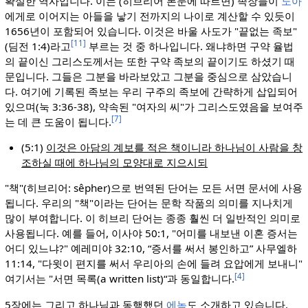
확실한 역사입니다. 이는 (히브리어 본문에 따르면) 족장들이
노아
에게로 이어지는 아들을 낳기 전까지의 나이로 계산할 수 있듯이
1656년이 포함되어 있습니다. 이것은 바울 사도가 "끝없는 족보"
[11]
(딤전 1:4)라고
부르는 것 중 하나입니다. 왜냐하면 구약 율법
의 끝이신 그리스도께서는 또한 구약 족보의 끝이기도 하셨기 때
문입니다. 그들은 그분을 바라보았고 그분을 중심으로 삼았습니
다. 여기에 기록된 족보는 우리 구주의 족보에 간략하게 삽입되어
있으며(눅 3:36-38), 약속된 "여자의 씨"가 그리스도였음을 보여주
[7]
는 데 큰 도움이 됩니다.
(5:1)
이것은 아담의 계보를 적은 책이니라 하나님이 사람을 창
조하실 때에 하나님의 모양대로 지으시되
"책"(히브리어: sêpher)으로 번역된 단어는 모든 서면 문서에 사용
됩니다. 우리의 "책"이라는 단어는 문학 작품의 의미를 지나치게
많이 부여합니다. 이 히브리 단어는 종종 훨씬 더 일반적인 의미로
사용됩니다. 예를 들어, 이사야 50:1, "어미를 내보낸 이혼 증서는
어디 있느냐?" 예레미야 32:10, “증서를 써서 봉인하고” 사무엘하
11:14, "다윗이 편지를 써서 우리아의 손에 들려 요압에게 보내니"
[4]
여기서는 "서면 목록(a written list)“과 동일합니다.
5장에는 그리고 하나님과 동행했던
에녹
도 소개하고 있습니다.