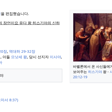
언
을 편집했습니다.
의 잠언이요 유다 왕 히스기야의 신하
20장
,
역대하 29-32장
스
, 아들
므낫세 왕
, 당시 선지자
이사야
,
아
바벨론에서 온 사신들에게
보여주는
히스기야
왕 -
20:12-19
서 8:37)