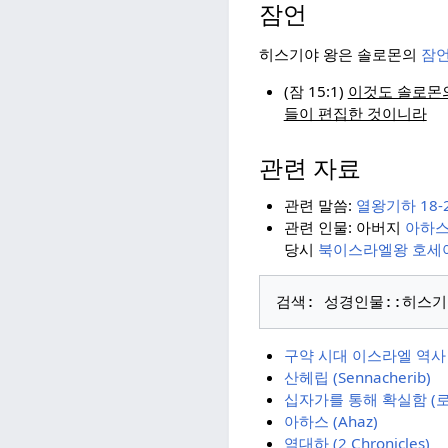
잠언
히스기야 왕은 솔로몬의
잠
(잠 15:1)
이것도 솔로몬
들이 편집한 것이니라
관련 자료
관련 말씀:
열왕기하 18-
관련 인물: 아버지
아하
당시
북이스라엘왕 호세
구약 시대 이스라엘 역사
산헤립 (Sennacherib)
십자가를 통해 확실함 (로마
아하스 (Ahaz)
역대하 (2 Chronicles)