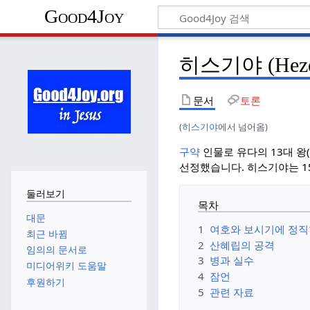
Good4Joy
히스기야 (Heze
문서
토론
(
히스기야
에서 넘어옴)
구약
인물로 유다의 13대 왕(
선정했습니다. 히스기야는 1
둘러보기
목차
대문
1
여호와 보시기에 정직
최근 바뀜
2
산혜립의 공격
임의의 문서로
3
병과 실수
미디어위키 도움말
4
잠언
후원하기
5
관련 자료