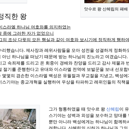
앗수르 왕 산헤립의 패배
정직한 왕
이스라엘 하나님 여호와를 의지하였는
왕 중에 그러한 자가 없었으니
그의 조상 다윗의 모든 행실과 같이 여호와 보시기에 정직하게 행하
수리했습니다. 제사장과 레위사람들을 모아 성전을 성결하게 정화하
 아닌 하나님을 떠났기 때문에 받는 하나님의 진노라고 여겼습니다
치고 속죄제를 드리고 온 회중이 경배와 찬양을 드리고 감사 제물과
절 절기를 준행한다고 유대와 이스라엘 전역에 보발꾼을 보내 선포합
 몇몇의 겸손한 이스라엘 백성은 유월절과 무교절을 지냈고, 백성
 히스기야는 종교개혁을 실행하여 우상을 타파하고 레위인들의 직책을
그가 형통하였을 때 앗수르 왕
산헤립
이 
스기야는 성벽과 외성을 보수하고 망대를 
뿐만 아니라 백성에게는 하나님이 함께하
려합니다. 산헤립의 신하가 하나님과 그의