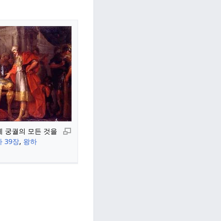
 궁궐의 모든 것을
사 39장
,
왕하