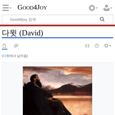
Good4Joy
다윗 (David)
(
다윗
에서 넘어옴)