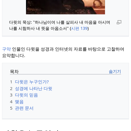
다윗의 묵상: "하나님이여 나를 살피사 내 마음을 아시며
나를 시험하사 내 뜻을 아옵소서" (
시편 139
)
구약
인물인 다윗을 성경과 인터넷의 자료를 바탕으로 고찰하여
요약합니다.
목차
1
다윗은 누구인가?
2
성경에 나타난 다윗
3
다윗의 믿음
4
맺음
5
관련 문서