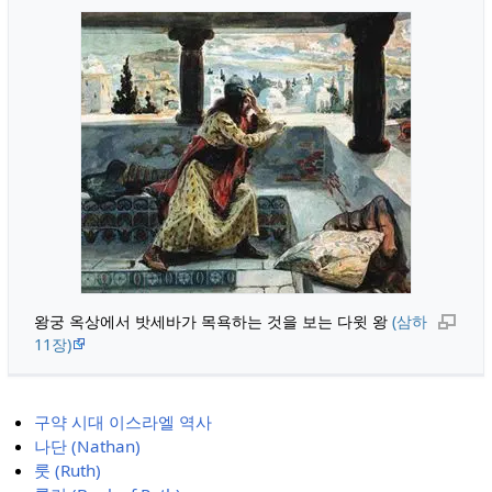
왕궁 옥상에서 밧세바가 목욕하는 것을 보는 다윗 왕
(삼하
11장)
구약 시대 이스라엘 역사
나단 (Nathan)
룻 (Ruth)