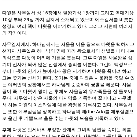
다윗은 사무엘서 상 16장에서 열왕기상 1장까지 그리고 역대기상
10장 부터 29장 까지 걸쳐서 소개되고 있으며 에스겔서를 비롯한
성경의 여러 책에 다윗을 이야기하고 있다. 그리고 시편에 여러시
의 작가이다.
사무엘서에서, 하나님께서는 사울을 이을 왕으로 다윗을 택하시고
선지자 사무엘은 하나님의 명에 따라 왕으로서의 성별을 나타내는
의식으로 다윗의 머리에 기름을 붓는다. 그후 다윗은 사울왕을 섬
기며 전사가 되어 많은 전쟁에서 승리를 이룬다. 그런데 백성으로
부터 다윗의 인기가 높아지자 왕은 시기하여 다윗을 죽이려 하고
그는 쫒기는 신세가 된다. 쫒기는 중에 다윗은 사울왕을 죽일 수 있
는 여러번의 상황에서도 하나님께 순종하며 궁휼을 베푼다. 사울
왕이 죽고 다윗이 왕이 된 후에도 사울왕의 유가족들을 잘 돌보아
준다. 사무엘서 상은 사울의 마지막을 기록하며 끝이나고 사무엘
서 하는 다윗의 이스라엘에 대한 왕정을 기록하고 있다. 사무엘서
는 또한 예루살렘을 정복하고 하나님의 괘(the Ark)를 예루살렘으
로 옮긴 후 기쁨으로 춤을 추는 다윗의 모습을 기록하고 있다.
후에 다윗은 밧세바와 부정한 관계와 그녀의 남편을 죽이는 죄를
범하고 하나님으로 부터 노여움을 산다. 사랑하는 아들이 죽고 다