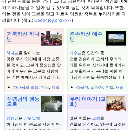
경 관련 자료를 분류, 정리, 그리고 공유하며 여러분이 성경을 이해
하고 하나님을 더 알아 갈 수 있도록 돕는 것이 목적입니다. 또한,
아는 것을 넘어 그분을 믿고 따르며 영원한 축복을 누리시기를 격
려합니다. (참고:
Good4Joy.org 소개
)
거룩하신 하나
겸손하신 예수
님
님
하나님
을 알아가는
예수님
은 인간의 몸
것은 우리 인간에게 가장 소중
으로 겸손하게 오셔서 우리의
한 것이고, 그분의 좋으심을 알
죄를 위하여 십자가에 돌아가시
아가며 우리는 그분을 사랑하
고 부활하셔서 우리를 위한 하
는 기쁜 예배자가 되어갑니다.
나님의 사랑을 확증하셨습니다.
하나님의 말씀
,
천국
,
지옥
성육신
,
십자가
,
부활
,
재림
성령님의 권능
우리 이야기 (교
으로
회)
성령님
은
삼위일체
많은 이들은
교회
를
하나님의 한 분으로 자신이 아
건물로 생각하고 있는데 그것은