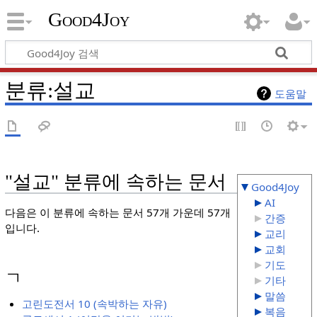
Good4Joy
분류
:
설교
도움말
"설교" 분류에 속하는 문서
Good4Joy
AI
다음은 이 분류에 속하는 문서 57개 가운데 57개
간증
입니다.
교리
교회
기도
ㄱ
기타
말씀
고린도전서 10 (속박하는 자유)
복음