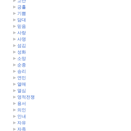
고난
긍휼
기쁨
담대
믿음
사랑
사명
섬김
성화
소망
순종
승리
연민
열매
열심
영적전쟁
용서
의인
인내
자유
자족