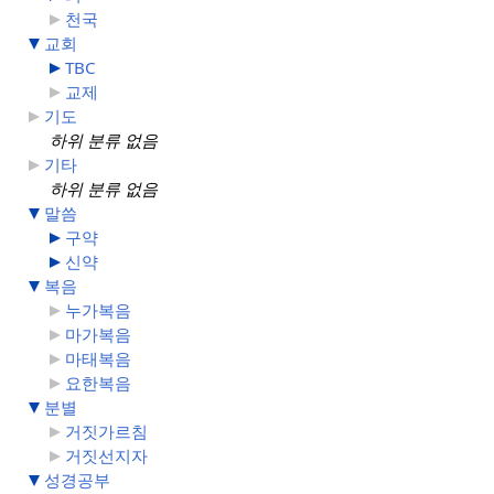
천국
교회
TBC
교제
기도
하위 분류 없음
기타
하위 분류 없음
말씀
구약
신약
복음
누가복음
마가복음
마태복음
요한복음
분별
거짓가르침
거짓선지자
성경공부