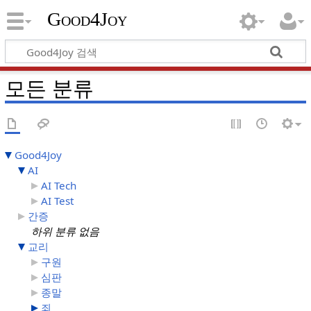
Good4Joy
모든 분류
Good4Joy
AI
AI Tech
AI Test
간증
하위 분류 없음
교리
구원
심판
종말
죄