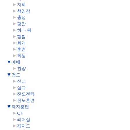
지혜
책임감
충성
평안
하나 됨
행함
회개
훈련
희생
예배
찬양
전도
선교
설교
전도전략
전도훈련
제자훈련
QT
리더십
제자도